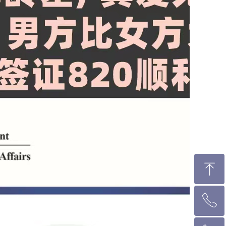
ꁸ
ꂅ
回到顶部