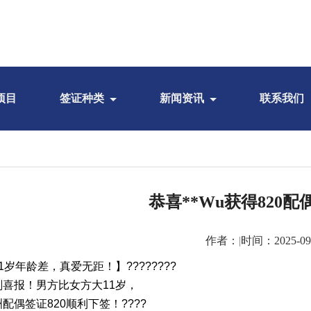
项目
签证种类
新闻资讯
联系我们
恭喜**Wu获得820
作者：
|
时间：2025-09
1岁年龄差，真爱无距！】????????
刚喜报！男方比女方大11岁，
配偶签证820顺利下签！????