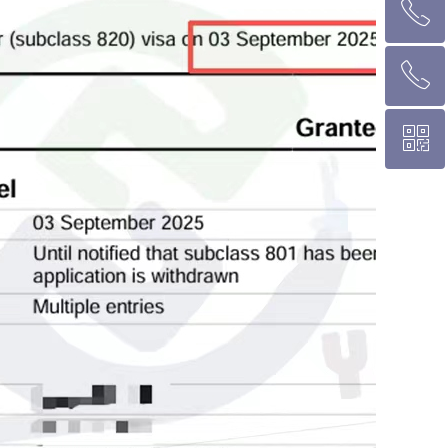
ꂅ
墨尔本热线 1300 039 646
ꂅ
悉 尼 热线 02 9282 9836
ꀥ
布里斯班热线 0426 456 158
微信二维码