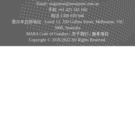
Email: migration@newpoint.com.au
手机:+61 425 345 166
电话:1300 039 646
墨尔本总部地址: :Level 12, 350 Collins Street, Melbourne, VIC
3000, Australia
MARA Code of Conduct |
关于我们
|
服务项目
Copyright © 2019-2022 All Rights Reserved.