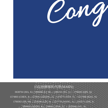
15位持牌移民代理(MARN):
0638764 (MA, K) |
1808486 (LI, M)
| 1386250
(XU, S)
| 1796643
(QIN, Q)
1574803 (CHEN, J) | 1570012 (ZHANG, Z) | 1279772 (TAN, T) | 2217988 (BAO, N)
1700363 (JIA, M) | 2318286 (LIN, A) | 2217779 (WANG, A) | 2519171 (SHI, J)
0964025 (WANG, K) | 1466611 (PAN, S)
|
2619340 (WU, S)