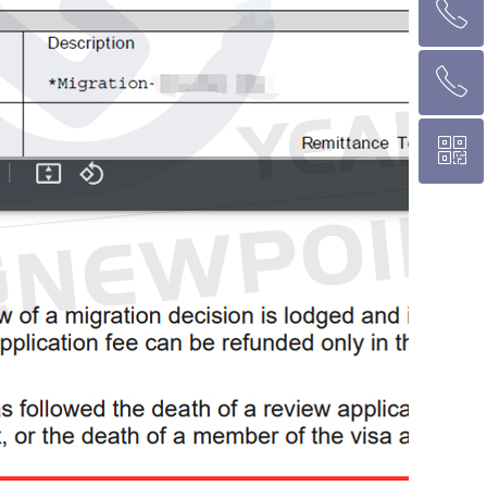
ꂅ
墨尔本热线 1300 039 646
ꂅ
悉 尼 热线 02 9282 9836
ꀥ
布里斯班热线 0426 456 158
微信二维码