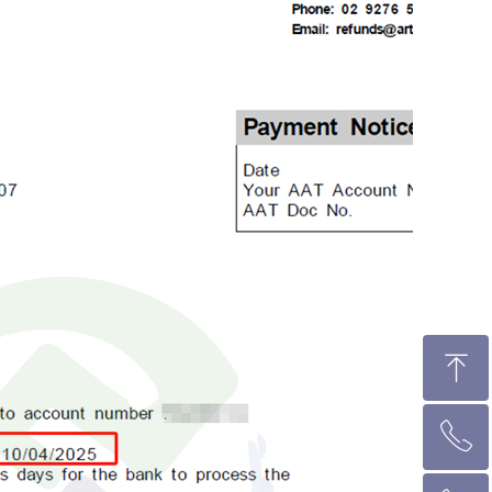
ꁸ
ꂅ
回到顶部